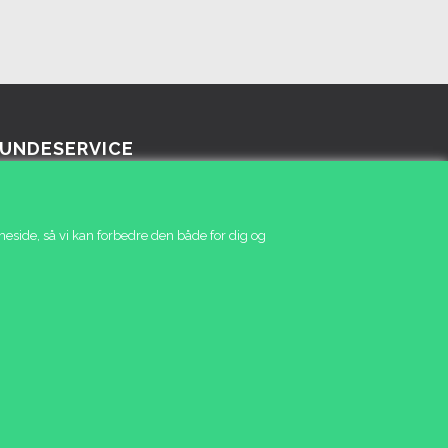
UNDESERVICE
rside
Tlf. 4014 5060
rv
eside, så vi kan forbedre den både for dig og
til
heder
lbud
fil
lkår
gning
ndecenter