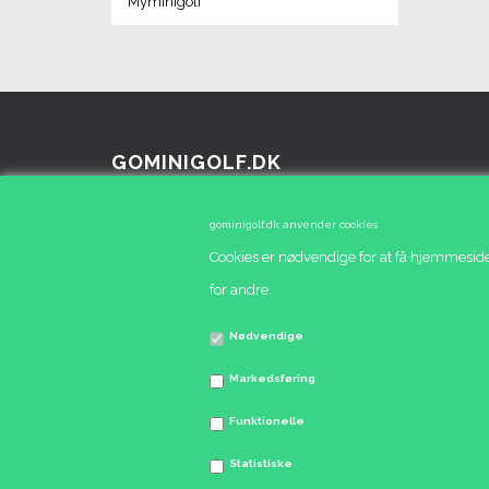
Myminigolf
GOMINIGOLF.DK
Elmelunden 29 - 4270 Høng
gominigolf.dk anvender cookies
Tlf.: 40 14 50 60
Cookies er nødvendige for at få hjemmeside
Mail:
info@klubbutikken.dk
for andre.
Nødvendige
Markedsføring
Funktionelle
Statistiske