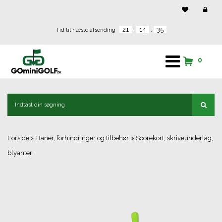
21
14
35
Tid til næste afsending
:
:
0
Forside
»
Baner, forhindringer og tilbehør
»
Scorekort, skriveunderlag,
blyanter