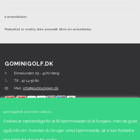
0 anmeldelser
Produktet er endnu ikke anmeldt.
Skriv en anmeldelse.
GOMINIGOLF.DK
Elmelunden 29 - 4270 Høng
Tlf.: 40 14 50 60
Mail:
info@klubbutikken.dk
gominigolf.dk anvender cookies
Cookies er nødvendige for at få hjemmesiden til at fungere, men de giver
KUNDESERVICE
også info om, hvordan du bruger vores hjemmeside, så vi kan forbedre
den både for dig og for andre.
Forside
Tlf. 4014 5060