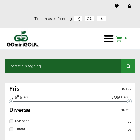
15
06
15
Tid til næste afsending
:
:
0
Pris
Nulstil
3,585
5,950
DKK
DKK
Diverse
Nulstil
Nyheder
(0)
Tilbud
(0)