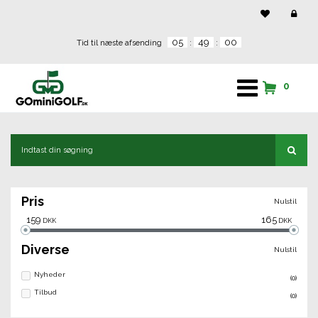
05
49
00
Tid til næste afsending
:
:
0
Pris
Nulstil
159
165
DKK
DKK
Diverse
Nulstil
Nyheder
(0)
Tilbud
(0)