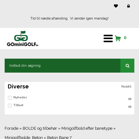
Tid til næste afsending
Vi sender igen mandag!
0
Diverse
Nulstil
Nyheder
(0)
Tilbud
(0)
Forside
»
BOLDE og tilbehør
»
Minigolfbold efter banetype
»
Minigolfbolde, Beton
»
Beton Bane 7